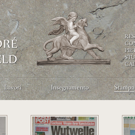
RES
CO
PIE
ST
CA
Lavori
Insegnamento
Stampa